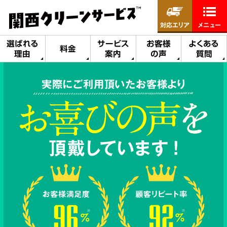
対応エリア
メニュー
選ばれる
サービス
お客様
よくある
料金
理由
案内
の声
質問
実際にご利用頂いたお客様より