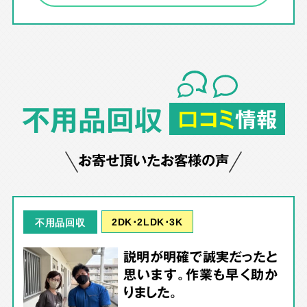
不用品回収
口コミ
情報
お寄せ頂いたお客様の声
2DK･2LDK･3K
不用品回収
説明が明確で誠実だったと
思います。作業も早く助か
りました。