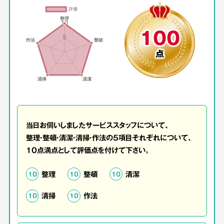
100
点
当日お伺いしましたサービススタッフについて、
整理・整頓・清潔・清掃・作法の5項目それぞれについて、
10点満点として評価点を付けて下さい。
整理
整頓
清潔
10
10
10
清掃
作法
10
10