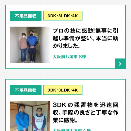
3DK･3LDK･4K
不用品回収
プロの技に感動！無事に引
越し準備が整い、本当に助
かりました。
大阪府八尾市 S様
3DK･3LDK･4K
不用品回収
3DKの残置物を迅速回
収。手際の良さと丁寧な作
業に感謝。
大阪府泉大津市 A様