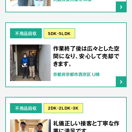
5DK･5LDK
不用品回収
作業終了後は広々とした空
間になり、安心して売却で
きます。
京都府京都市西京区 U様
2DK･2LDK･3K
不用品回収
礼儀正しい接客と丁寧な作
業に満足です。