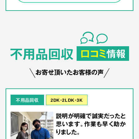
不用品回収
口コミ
情報
お寄せ頂いたお客様の声
2DK･2LDK･3K
不用品回収
説明が明確で誠実だったと
思います。作業も早く助か
りました。