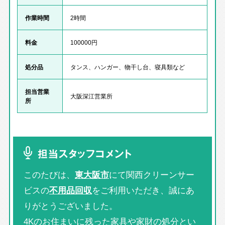
作業時間
2時間
料金
100000円
処分品
タンス、ハンガー、物干し台、寝具類など
担当営業
大阪深江営業所
所
担当スタッフコメント
このたびは、
東大阪市
にて関西クリーンサー
ビスの
不用品回収
をご利用いただき、誠にあ
りがとうございました。
4Kのお住まいに残った家具や家財の処分とい