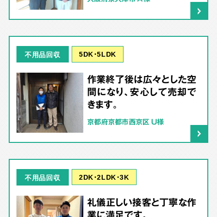
5DK･5LDK
不用品回収
作業終了後は広々とした空
間になり、安心して売却で
きます。
京都府京都市西京区 U様
2DK･2LDK･3K
不用品回収
礼儀正しい接客と丁寧な作
業に満足です。