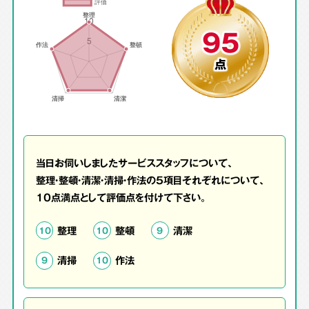
95
点
当日お伺いしましたサービススタッフについて、
整理・整頓・清潔・清掃・作法の5項目それぞれについて、
10点満点として評価点を付けて下さい。
整理
整頓
清潔
10
10
9
清掃
作法
9
10