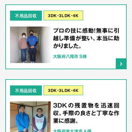
3DK･3LDK･4K
不用品回収
プロの技に感動！無事に引
越し準備が整い、本当に助
かりました。
大阪府八尾市 S様
3DK･3LDK･4K
不用品回収
3DKの残置物を迅速回
収。手際の良さと丁寧な作
業に感謝。
大阪府泉大津市 A様