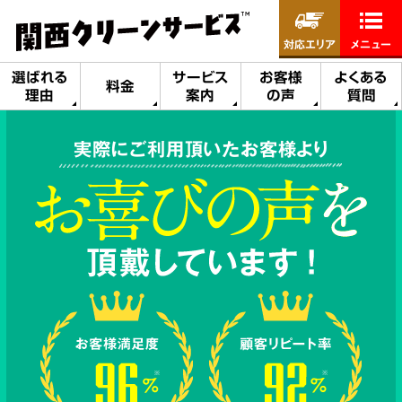
対応エリア
メニュー
選ばれる
サービス
お客様
よくある
料金
理由
案内
の声
質問
実際にご利用頂いたお客様より