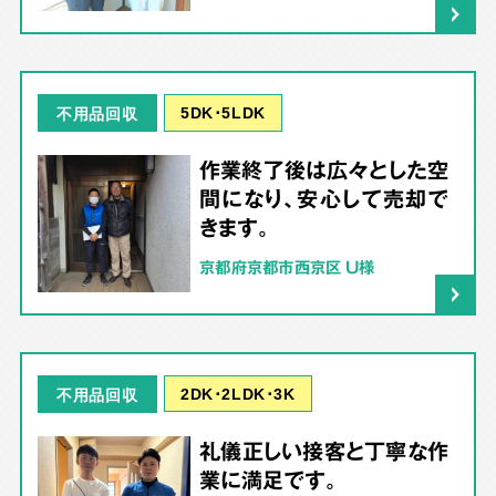
5DK･5LDK
不用品回収
作業終了後は広々とした空
間になり、安心して売却で
きます。
京都府京都市西京区 U様
2DK･2LDK･3K
不用品回収
礼儀正しい接客と丁寧な作
業に満足です。