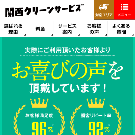
対応エリア
メニュー
選ばれる
サービス
お客様
よくある
料金
理由
案内
の声
質問
実際にご利用頂いたお客様より