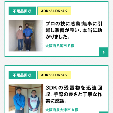
3DK･3LDK･4K
不用品回収
プロの技に感動！無事に引
越し準備が整い、本当に助
かりました。
大阪府八尾市 S様
3DK･3LDK･4K
不用品回収
3DKの残置物を迅速回
収。手際の良さと丁寧な作
業に感謝。
大阪府泉大津市 A様