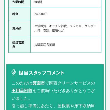
作業時間
6時間
料金
240000円
生活雑貨、キッチン雑貨、ラジカセ、ダンボー
処分品
ル箱、衣類、空箱など
担当営業
大阪深江営業所
所
担当スタッフコメント
このたびは
箕面市
で関西クリーンサービスの
不用品回収
をご依頼いただきありがとうござ
いました。
引っ越し準備にあたり、屋根裏や床下収納庫