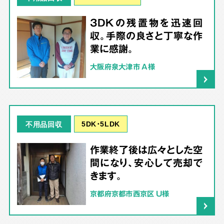
3DKの残置物を迅速回
収。手際の良さと丁寧な作
業に感謝。
大阪府泉大津市 A様
5DK･5LDK
不用品回収
作業終了後は広々とした空
間になり、安心して売却で
きます。
京都府京都市西京区 U様