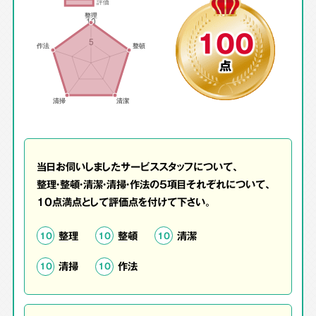
100
点
当日お伺いしましたサービススタッフについて、
整理・整頓・清潔・清掃・作法の5項目それぞれについて、
10点満点として評価点を付けて下さい。
整理
整頓
清潔
10
10
10
清掃
作法
10
10