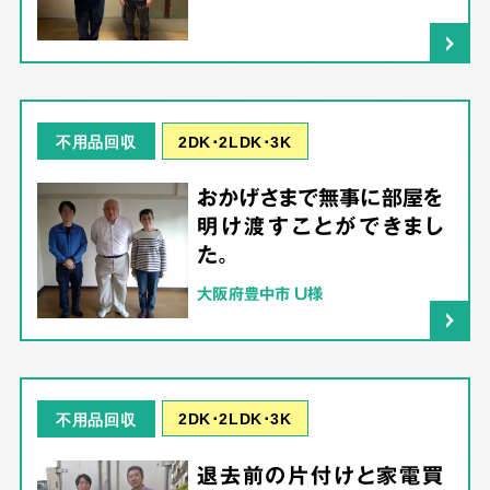
2DK･2LDK･3K
不用品回収
おかげさまで無事に部屋を
明け渡すことができまし
た。
大阪府豊中市 U様
2DK･2LDK･3K
不用品回収
退去前の片付けと家電買