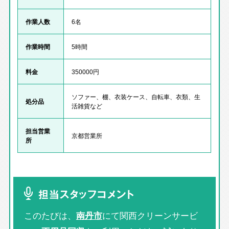
作業人数
6名
作業時間
5時間
料金
350000円
ソファー、棚、衣装ケース、自転車、衣類、生
処分品
活雑貨など
担当営業
京都営業所
所
担当スタッフコメント
このたびは、
南丹市
にて関西クリーンサービ