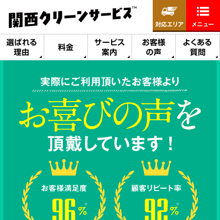
対応エリア
メニュー
選ばれる
サービス
お客様
よくある
料金
理由
案内
の声
質問
実際にご利用頂いたお客様より