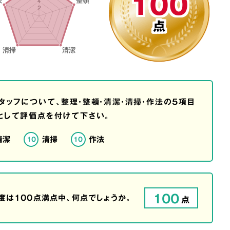
100
点
タッフについて、整理・整頓・清潔・清掃・作法の5項目
として評価点を付けて下さい。
清潔
清掃
作法
10
10
100
は100点満点中、何点でしょうか。
点