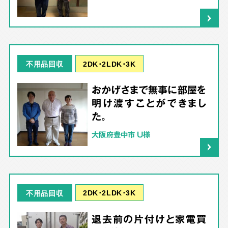
2DK･2LDK･3K
不用品回収
おかげさまで無事に部屋を
明け渡すことができまし
た。
大阪府豊中市 U様
2DK･2LDK･3K
不用品回収
退去前の片付けと家電買