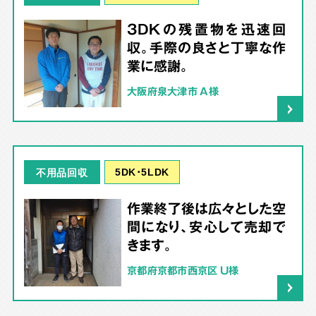
3DKの残置物を迅速回
収。手際の良さと丁寧な作
業に感謝。
大阪府泉大津市 A様
5DK･5LDK
不用品回収
作業終了後は広々とした空
間になり、安心して売却で
きます。
京都府京都市西京区 U様