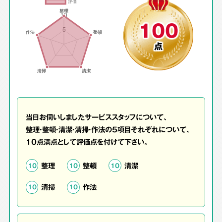
100
点
当日お伺いしましたサービススタッフについて、
整理・整頓・清潔・清掃・作法の5項目それぞれについて、
10点満点として評価点を付けて下さい。
整理
整頓
清潔
10
10
10
清掃
作法
10
10