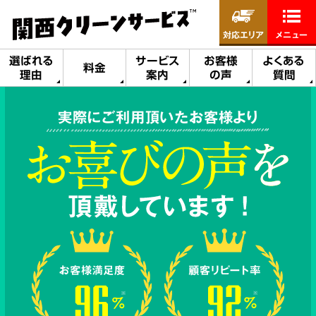
対応エリア
メニュー
選ばれる
サービス
お客様
よくある
料金
理由
案内
の声
質問
実際にご利用頂いたお客様より