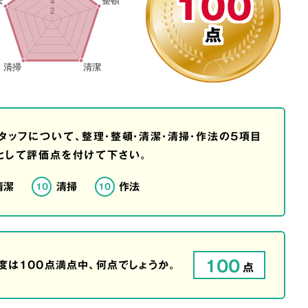
100
点
タッフについて、整理・整頓・清潔・清掃・作法の5項目
として評価点を付けて下さい。
清潔
清掃
作法
10
10
100
は100点満点中、何点でしょうか。
点