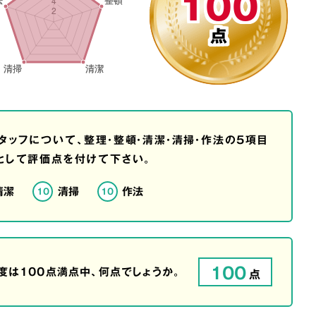
100
点
タッフについて、整理・整頓・清潔・清掃・作法の5項目
として評価点を付けて下さい。
清潔
清掃
作法
10
10
100
は100点満点中、何点でしょうか。
点