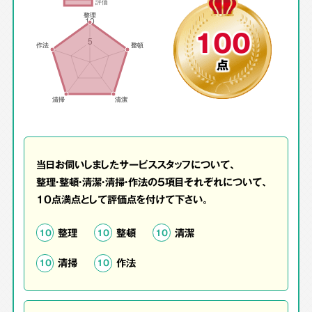
100
点
当日お伺いしましたサービススタッフについて、
整理・整頓・清潔・清掃・作法の5項目それぞれについて、
10点満点として評価点を付けて下さい。
整理
整頓
清潔
10
10
10
清掃
作法
10
10