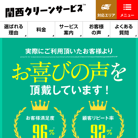
対応エリア
メニュー
選ばれる
サービス
お客様
よくある
料金
理由
案内
の声
質問
実際にご利用頂いたお客様より