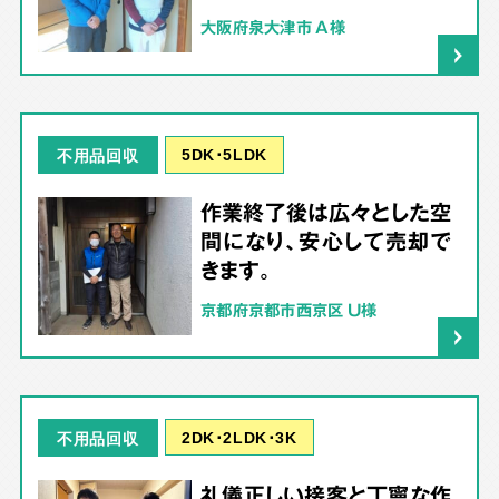
大阪府泉大津市 A様
5DK･5LDK
不用品回収
作業終了後は広々とした空
間になり、安心して売却で
きます。
京都府京都市西京区 U様
2DK･2LDK･3K
不用品回収
礼儀正しい接客と丁寧な作