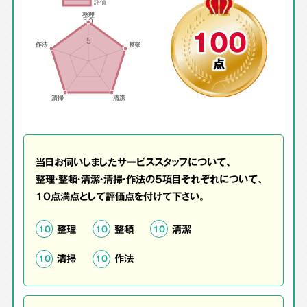
100
点
当日お伺いしましたサービススタッフについて、
整理・整頓・清潔・清掃・作法の5項目それぞれについて、
10点満点として評価点を付けて下さい。
整理
整頓
清潔
10
10
10
清掃
作法
10
10