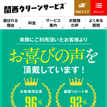
対応エリア
メニュー
選ばれる
サービス
お客様
よくある
料金
理由
案内
の声
質問
実際にご利用頂いたお客様より