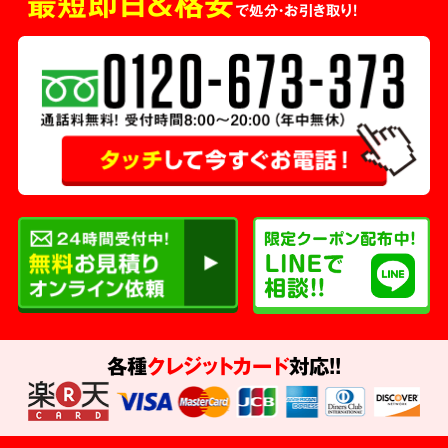
最短即日＆格安
で処分・お引き取り！
各種
クレジットカード
対応!!