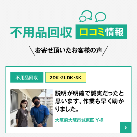
不用品回収
口コミ
情報
お寄せ頂いたお客様の声
2DK･2LDK･3K
不用品回収
説明が明確で誠実だったと
思います。作業も早く助か
りました。
大阪府大阪市城東区 Y様