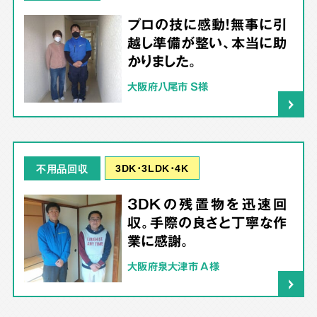
プロの技に感動！無事に引
越し準備が整い、本当に助
かりました。
大阪府八尾市 S様
3DK･3LDK･4K
不用品回収
3DKの残置物を迅速回
収。手際の良さと丁寧な作
業に感謝。
大阪府泉大津市 A様