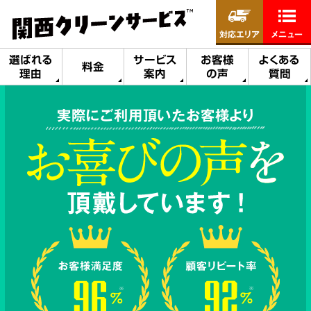
対応エリア
メニュー
選ばれる
サービス
お客様
よくある
料金
理由
案内
の声
質問
実際にご利用頂いたお客様より