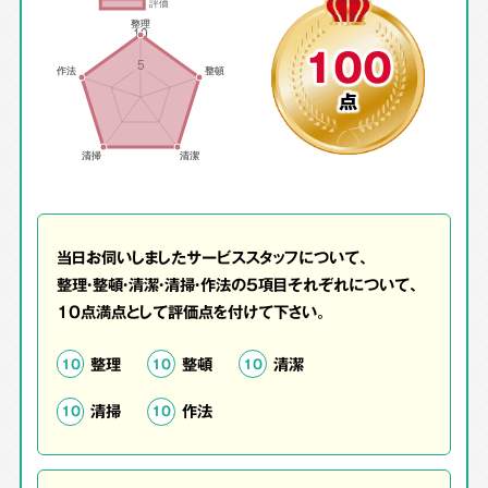
100
点
当日お伺いしましたサービススタッフについて、
整理・整頓・清潔・清掃・作法の5項目それぞれについて、
10点満点として評価点を付けて下さい。
整理
整頓
清潔
10
10
10
清掃
作法
10
10