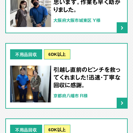
思います。作業も早く助か
りました。
大阪府大阪市城東区 Y様
6DK以上
不用品回収
引越し直前のピンチを救っ
てくれました！迅速・丁寧な
回収に感謝。
京都府八幡市 R様
6DK以上
不用品回収