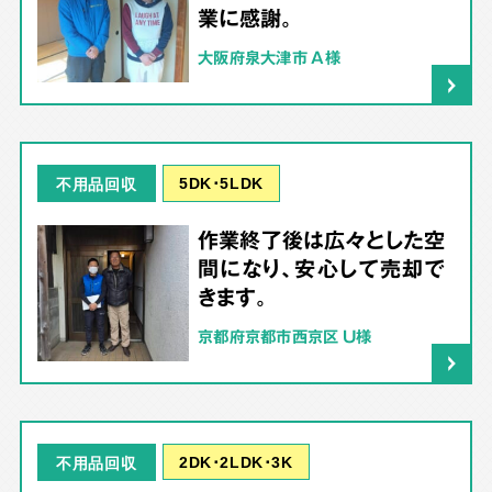
業に感謝。
大阪府泉大津市 A様
5DK･5LDK
不用品回収
作業終了後は広々とした空
間になり、安心して売却で
きます。
京都府京都市西京区 U様
2DK･2LDK･3K
不用品回収