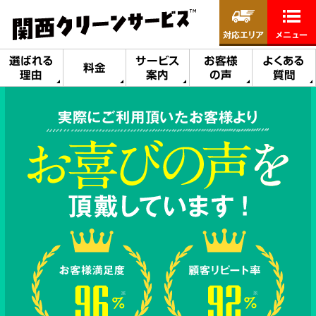
対応エリア
メニュー
選ばれる
サービス
お客様
よくある
料金
理由
案内
の声
質問
実際にご利用頂いたお客様より