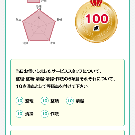
100
点
当日お伺いしましたサービススタッフについて、
整理・整頓・清潔・清掃・作法の5項目それぞれについて、
10点満点として評価点を付けて下さい。
整理
整頓
清潔
10
10
10
清掃
作法
10
10