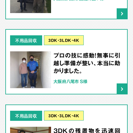
3DK･3LDK･4K
不用品回収
プロの技に感動！無事に引
越し準備が整い、本当に助
かりました。
大阪府八尾市 S様
3DK･3LDK･4K
不用品回収
3DKの残置物を迅速回