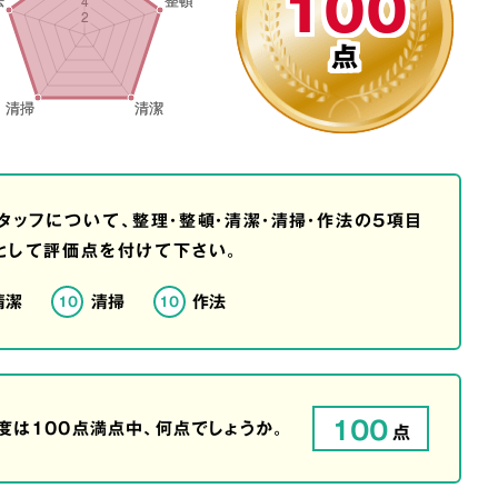
100
点
タッフについて、整理・整頓・清潔・清掃・作法の5項目
として評価点を付けて下さい。
清潔
清掃
作法
10
10
100
は100点満点中、何点でしょうか。
点