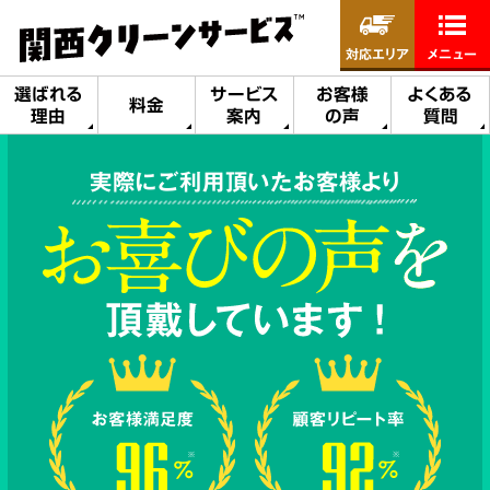
対応エリア
メニュー
選ばれる
サービス
お客様
よくある
料金
理由
案内
の声
質問
実際にご利用頂いたお客様より