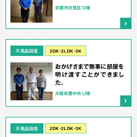
京都市伏見区 D様
2DK･2LDK･3K
不用品回収
おかげさまで無事に部屋を
明け渡すことができまし
た。
大阪府豊中市 U様
2DK･2LDK･3K
不用品回収