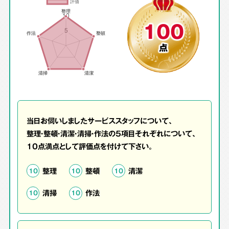
100
点
当日お伺いしましたサービススタッフについて、
整理・整頓・清潔・清掃・作法の5項目それぞれについて、
10点満点として評価点を付けて下さい。
整理
整頓
清潔
10
10
10
清掃
作法
10
10