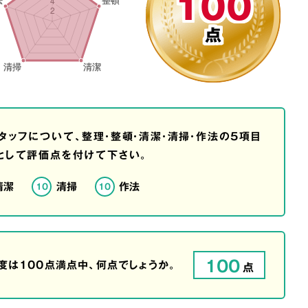
100
点
タッフについて、整理・整頓・清潔・清掃・作法の5項目
として評価点を付けて下さい。
清潔
清掃
作法
10
10
100
は100点満点中、何点でしょうか。
点