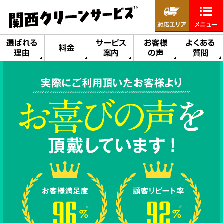
対応エリア
メニュー
選ばれる
サービス
お客様
よくある
料金
理由
案内
の声
質問
実際にご利用頂いたお客様より