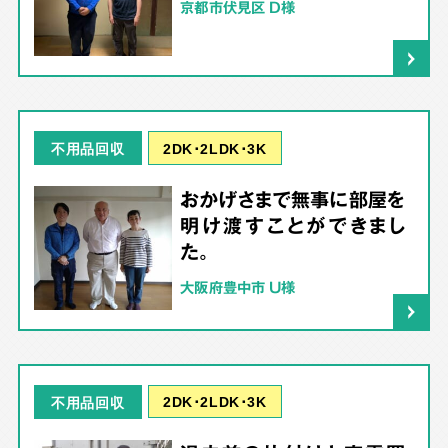
京都市伏見区 D様
2DK･2LDK･3K
不用品回収
おかげさまで無事に部屋を
明け渡すことができまし
た。
大阪府豊中市 U様
2DK･2LDK･3K
不用品回収