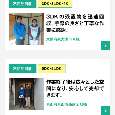
3DK･3LDK･4K
不用品回収
3DKの残置物を迅速回
収。手際の良さと丁寧な作
業に感謝。
大阪府泉大津市 A様
5DK･5LDK
不用品回収
作業終了後は広々とした空
間になり、安心して売却で
きます。
京都府京都市西京区 U様