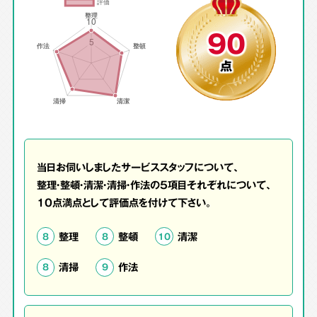
90
点
当日お伺いしましたサービススタッフについて、
整理・整頓・清潔・清掃・作法の5項目それぞれについて、
10点満点として評価点を付けて下さい。
整理
整頓
清潔
8
8
10
清掃
作法
8
9