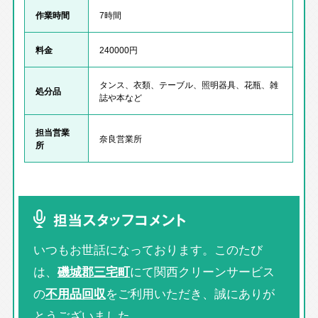
作業時間
7時間
料金
240000円
タンス、衣類、テーブル、照明器具、花瓶、雑
処分品
誌や本など
担当営業
奈良営業所
所
担当スタッフコメント
いつもお世話になっております。このたび
は、
磯城郡三宅町
にて関西クリーンサービス
の
不用品回収
をご利用いただき、誠にありが
とうございました。