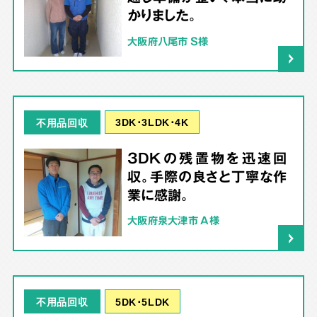
かりました。
大阪府八尾市 S様
3DK･3LDK･4K
不用品回収
3DKの残置物を迅速回
収。手際の良さと丁寧な作
業に感謝。
大阪府泉大津市 A様
5DK･5LDK
不用品回収