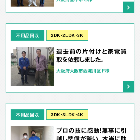
2DK･2LDK･3K
不用品回収
退去前の片付けと家電買
取を依頼しました。
大阪府大阪市西淀川区 F様
3DK･3LDK･4K
不用品回収
プロの技に感動！無事に引
越し準備が整い、本当に助