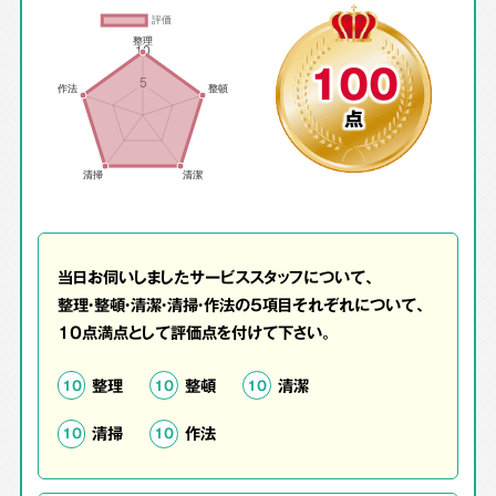
100
点
当日お伺いしましたサービススタッフについて、
整理・整頓・清潔・清掃・作法の5項目それぞれについて、
10点満点として評価点を付けて下さい。
整理
整頓
清潔
10
10
10
清掃
作法
10
10