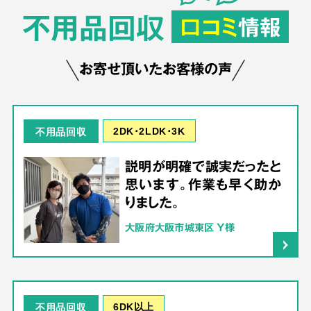
不用品回収
口コミ
情報
お寄せ頂いたお客様の声
2DK･2LDK･3K
不用品回収
説明が明確で誠実だったと
思います。作業も早く助か
りました。
大阪府大阪市城東区 Y様
6DK以上
不用品回収