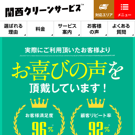
対応エリア
メニュー
選ばれる
サービス
お客様
よくある
料金
理由
案内
の声
質問
実際にご利用頂いたお客様より