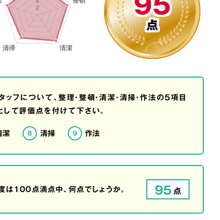
95
点
タッフについて、整理・整頓・清潔・清掃・作法の5項目
として評価点を付けて下さい。
清潔
清掃
作法
8
9
95
は100点満点中、何点でしょうか。
点