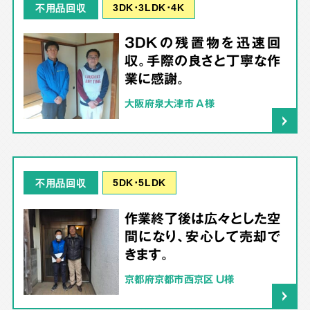
3DK･3LDK･4K
不用品回収
3DKの残置物を迅速回
収。手際の良さと丁寧な作
業に感謝。
大阪府泉大津市 A様
5DK･5LDK
不用品回収
作業終了後は広々とした空
間になり、安心して売却で
きます。
京都府京都市西京区 U様