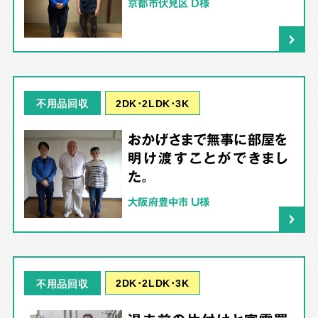
京都市伏見区 D様
2DK･2LDK･3K
不用品回収
おかげさまで無事に部屋を
明け渡すことができまし
た。
大阪府豊中市 U様
2DK･2LDK･3K
不用品回収