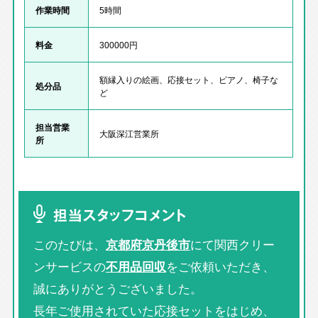
作業時間
5時間
料金
300000円
額縁入りの絵画、応接セット、ピアノ、椅子な
処分品
ど
担当営業
大阪深江営業所
所
担当スタッフコメント
このたびは、
京都府京丹後市
にて関西クリー
ンサービスの
不用品回収
をご依頼いただき、
誠にありがとうございました。
長年ご使用されていた応接セットをはじめ、