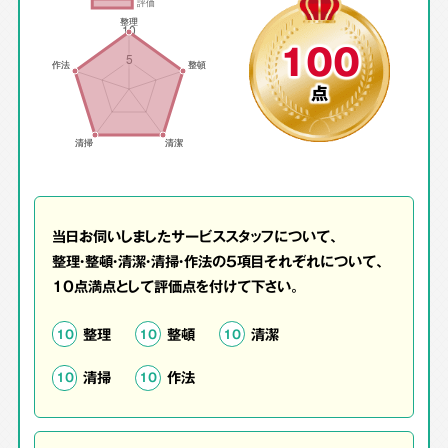
100
点
当日お伺いしましたサービススタッフについて、
整理・整頓・清潔・清掃・作法の5項目それぞれについて、
10点満点として評価点を付けて下さい。
整理
整頓
清潔
10
10
10
清掃
作法
10
10