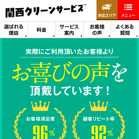
対応エリア
メニュー
選ばれる
サービス
お客様
よくある
料金
理由
案内
の声
質問
実際にご利用頂いたお客様より