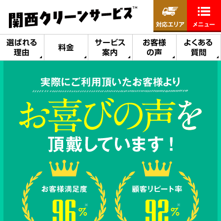
対応エリア
メニュー
選ばれる
サービス
お客様
よくある
料金
理由
案内
の声
質問
実際にご利用頂いたお客様より