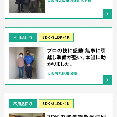
大阪府大阪市西淀川区 F様
3DK･3LDK･4K
不用品回収
プロの技に感動！無事に引
越し準備が整い、本当に助
かりました。
大阪府八尾市 S様
3DK･3LDK･4K
不用品回収
3DKの残置物を迅速回