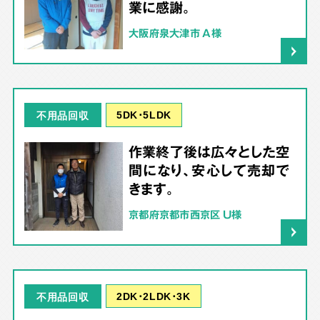
業に感謝。
大阪府泉大津市 A様
5DK･5LDK
不用品回収
作業終了後は広々とした空
間になり、安心して売却で
きます。
京都府京都市西京区 U様
2DK･2LDK･3K
不用品回収