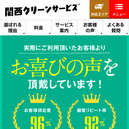
対応エリア
メニュー
選ばれる
サービス
お客様
よくある
料金
理由
案内
の声
質問
実際にご利用頂いたお客様より