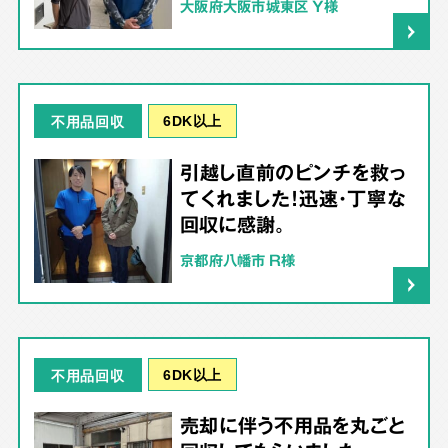
大阪府大阪市城東区 Y様
6DK以上
不用品回収
引越し直前のピンチを救っ
てくれました！迅速・丁寧な
回収に感謝。
京都府八幡市 R様
6DK以上
不用品回収
売却に伴う不用品を丸ごと