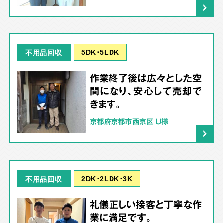
5DK･5LDK
不用品回収
作業終了後は広々とした空
間になり、安心して売却で
きます。
京都府京都市西京区 U様
2DK･2LDK･3K
不用品回収
礼儀正しい接客と丁寧な作
業に満足です。