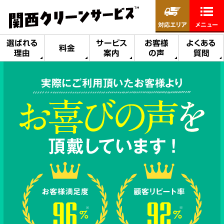
対応エリア
メニュー
選ばれる
サービス
お客様
よくある
料金
理由
案内
の声
質問
実際にご利用頂いたお客様より