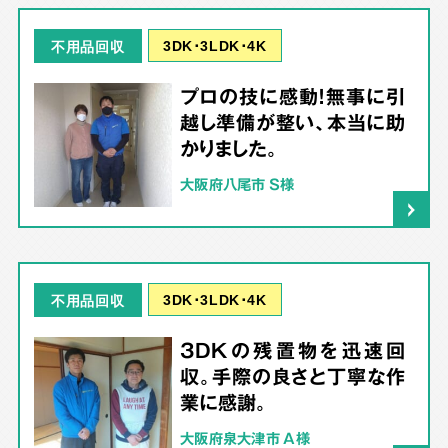
3DK･3LDK･4K
不用品回収
プロの技に感動！無事に引
越し準備が整い、本当に助
かりました。
大阪府八尾市 S様
3DK･3LDK･4K
不用品回収
3DKの残置物を迅速回
収。手際の良さと丁寧な作
業に感謝。
大阪府泉大津市 A様