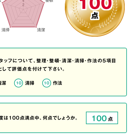
100
点
タッフについて、整理・整頓・清潔・清掃・作法の5項目
として評価点を付けて下さい。
清潔
清掃
作法
10
10
100
は100点満点中、何点でしょうか。
点