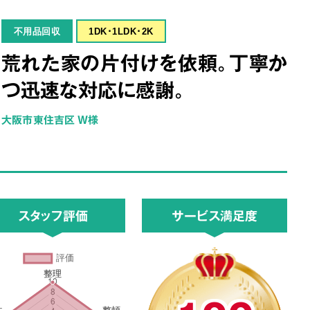
不用品回収
1DK･1LDK･2K
荒れた家の片付けを依頼。丁寧か
つ迅速な対応に感謝。
大阪市東住吉区 W様
スタッフ評価
サービス満足度