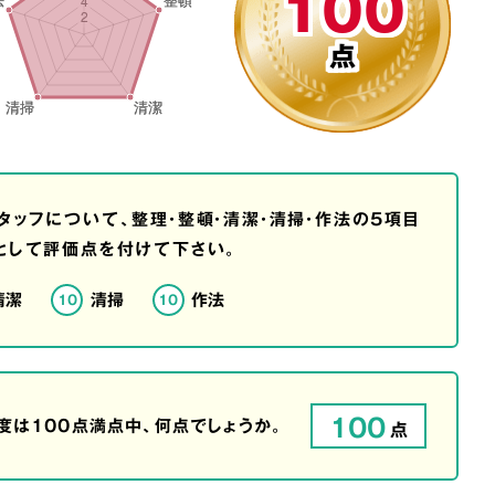
100
点
タッフについて、整理・整頓・清潔・清掃・作法の5項目
として評価点を付けて下さい。
清潔
清掃
作法
10
10
100
は100点満点中、何点でしょうか。
点