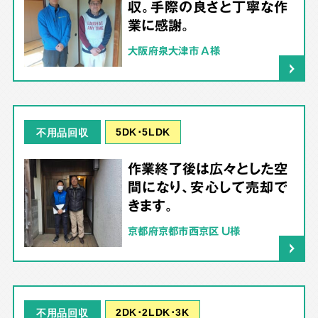
収。手際の良さと丁寧な作
業に感謝。
大阪府泉大津市 A様
5DK･5LDK
不用品回収
作業終了後は広々とした空
間になり、安心して売却で
きます。
京都府京都市西京区 U様
2DK･2LDK･3K
不用品回収