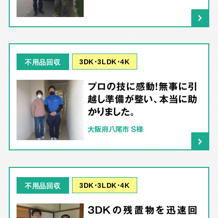
3DK･3LDK･4K
不用品回収
プロの技に感動！無事に引
越し準備が整い、本当に助
かりました。
大阪府八尾市 S様
3DK･3LDK･4K
不用品回収
3DKの残置物を迅速回