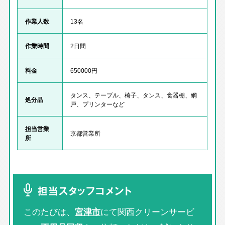
作業人数
13名
作業時間
2日間
料金
650000円
タンス、テーブル、椅子、タンス、食器棚、網
処分品
戸、プリンターなど
担当営業
京都営業所
所
担当スタッフコメント
このたびは、
宮津市
にて関西クリーンサービ