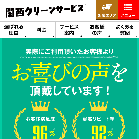
対応エリア
メニュー
選ばれる
サービス
お客様
よくある
料金
理由
案内
の声
質問
実際にご利用頂いたお客様より