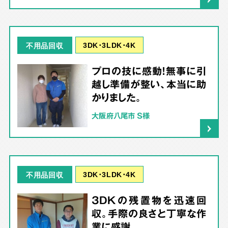
3DK･3LDK･4K
不用品回収
プロの技に感動！無事に引
越し準備が整い、本当に助
かりました。
大阪府八尾市 S様
3DK･3LDK･4K
不用品回収
3DKの残置物を迅速回
収。手際の良さと丁寧な作
業に感謝。