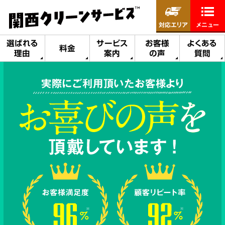
対応エリア
メニュー
選ばれる
サービス
お客様
よくある
料金
理由
案内
の声
質問
実際にご利用頂いたお客様より