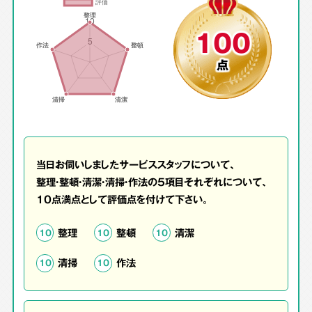
100
点
当日お伺いしましたサービススタッフについて、
整理・整頓・清潔・清掃・作法の5項目それぞれについて、
10点満点として評価点を付けて下さい。
整理
整頓
清潔
10
10
10
清掃
作法
10
10