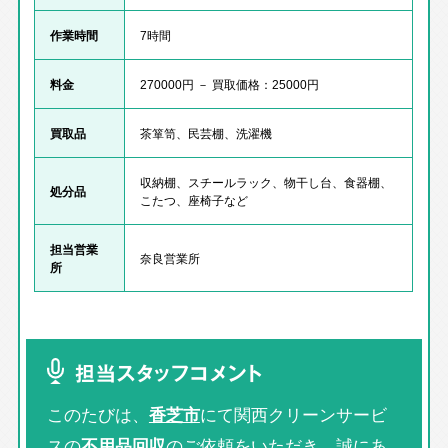
作業時間
7時間
料金
270000円 － 買取価格：25000円
買取品
茶箪笥、民芸棚、洗濯機
収納棚、スチールラック、物干し台、食器棚、
処分品
こたつ、座椅子など
担当営業
奈良営業所
所
担当スタッフコメント
このたびは、
香芝市
にて関西クリーンサービ
スの
不用品回収
のご依頼をいただき、誠にあ