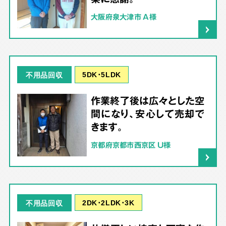
大阪府泉大津市 A様
5DK･5LDK
不用品回収
作業終了後は広々とした空
間になり、安心して売却で
きます。
京都府京都市西京区 U様
2DK･2LDK･3K
不用品回収