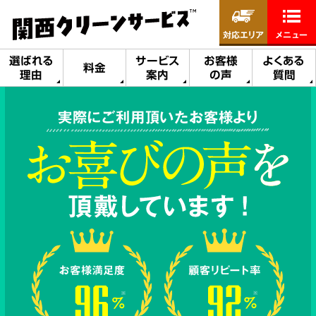
対応エリア
メニュー
選ばれる
サービス
お客様
よくある
料金
理由
案内
の声
質問
実際にご利用頂いたお客様より