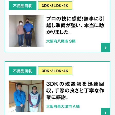
3DK･3LDK･4K
不用品回収
プロの技に感動！無事に引
越し準備が整い、本当に助
かりました。
大阪府八尾市 S様
3DK･3LDK･4K
不用品回収
3DKの残置物を迅速回
収。手際の良さと丁寧な作
業に感謝。
大阪府泉大津市 A様