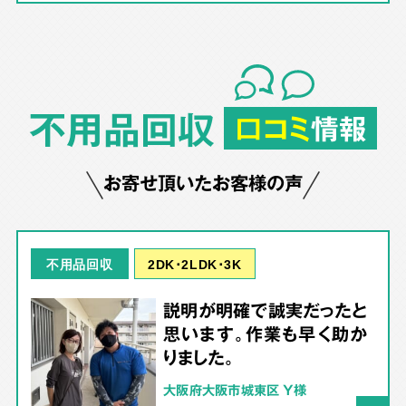
不用品回収
口コミ
情報
お寄せ頂いたお客様の声
2DK･2LDK･3K
不用品回収
説明が明確で誠実だったと
思います。作業も早く助か
りました。
大阪府大阪市城東区 Y様