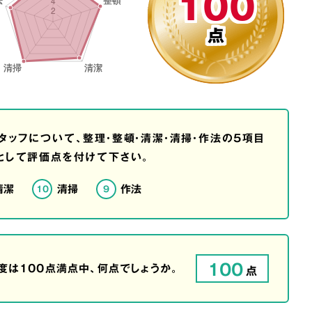
100
点
タッフについて、整理・整頓・清潔・清掃・作法の5項目
として評価点を付けて下さい。
清潔
清掃
作法
10
9
100
は100点満点中、何点でしょうか。
点