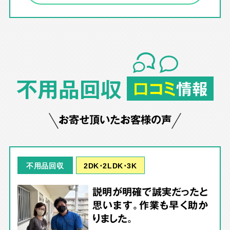
不用品回収
口コミ
情報
お寄せ頂いたお客様の声
2DK･2LDK･3K
不用品回収
説明が明確で誠実だったと
思います。作業も早く助か
りました。