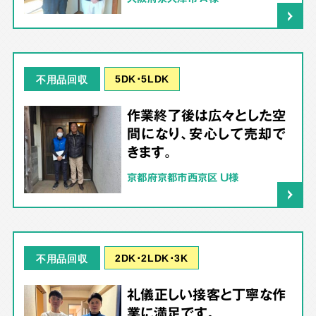
5DK･5LDK
不用品回収
作業終了後は広々とした空
間になり、安心して売却で
きます。
京都府京都市西京区 U様
2DK･2LDK･3K
不用品回収
礼儀正しい接客と丁寧な作
業に満足です。