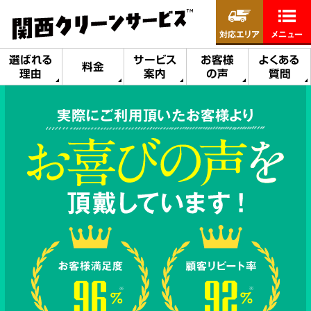
対応エリア
メニュー
選ばれる
サービス
お客様
よくある
料金
理由
案内
の声
質問
実際にご利用頂いたお客様より