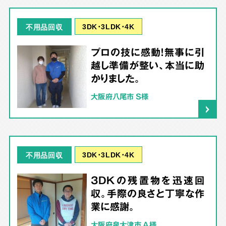
3DK･3LDK･4K
不用品回収
プロの技に感動！無事に引
越し準備が整い、本当に助
かりました。
大阪府八尾市 S様
3DK･3LDK･4K
不用品回収
3DKの残置物を迅速回
収。手際の良さと丁寧な作
業に感謝。
大阪府泉大津市 A様