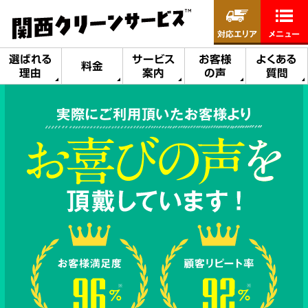
対応エリア
メニュー
選ばれる
サービス
お客様
よくある
料金
理由
案内
の声
質問
実際にご利用頂いたお客様より