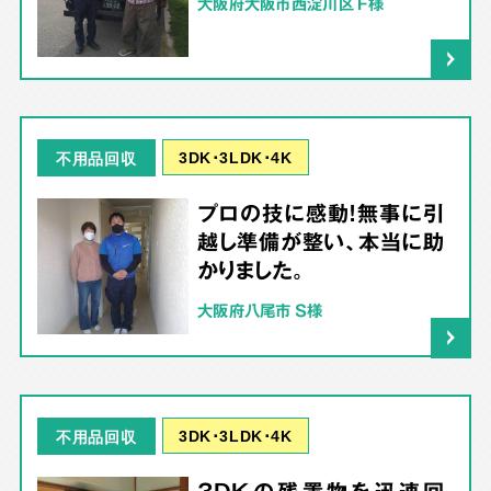
大阪府大阪市西淀川区 F様
3DK･3LDK･4K
不用品回収
プロの技に感動！無事に引
越し準備が整い、本当に助
かりました。
大阪府八尾市 S様
3DK･3LDK･4K
不用品回収