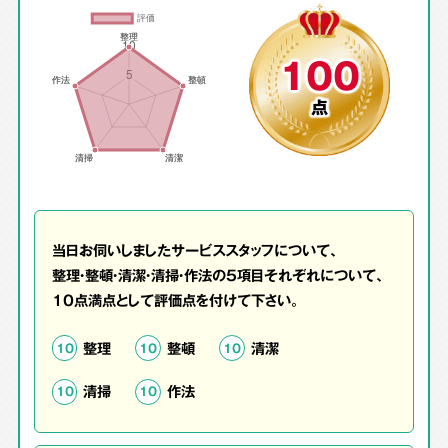
100
点
当日お伺いしましたサービススタッフについて、
整理・整頓・清潔・清掃・作法の5項目それぞれについて、
10点満点として評価点を付けて下さい。
整理
整頓
清潔
10
10
10
清掃
作法
10
10