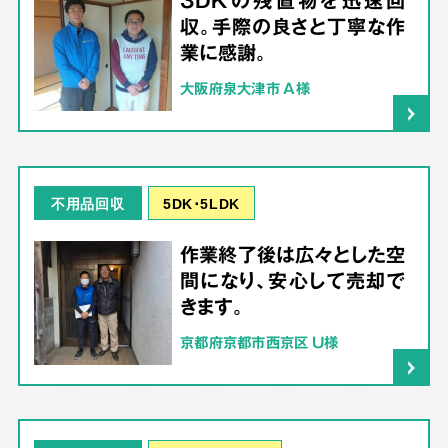
3DKの残置物を迅速回
収。手際の良さと丁寧な作
業に感謝。
大阪府泉大津市 A様
5DK･5LDK
不用品回収
作業終了後は広々とした空
間になり、安心して売却で
きます。
京都府京都市西京区 U様