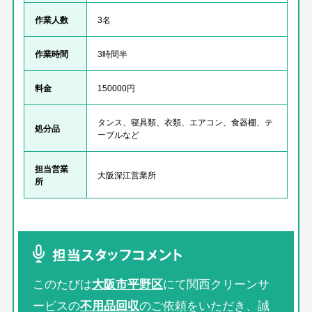
作業人数
3名
作業時間
3時間半
料金
150000円
タンス、寝具類、衣類、エアコン、食器棚、テ
処分品
ーブルなど
担当営業
大阪深江営業所
所
担当スタッフコメント
このたびは
大阪市平野区
にて関西クリーンサ
ービスの
不用品回収
のご依頼をいただき、誠