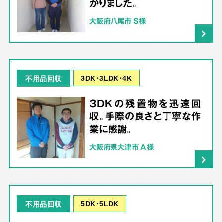
かりました。
大阪府八尾市 S様
3DK･3LDK･4K
不用品回収
3DKの残置物を迅速回
収。手際の良さと丁寧な作
業に感謝。
大阪府泉大津市 A様
5DK･5LDK
不用品回収