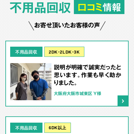
不用品回収
口コミ
情報
お寄せ頂いたお客様の声
2DK･2LDK･3K
不用品回収
説明が明確で誠実だったと
思います。作業も早く助か
りました。
大阪府大阪市城東区 Y様
6DK以上
不用品回収