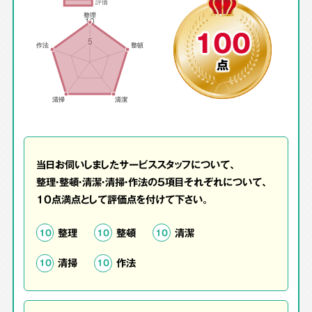
100
点
当日お伺いしましたサービススタッフについて、
整理・整頓・清潔・清掃・作法の5項目それぞれについて、
10点満点として評価点を付けて下さい。
整理
整頓
清潔
10
10
10
清掃
作法
10
10