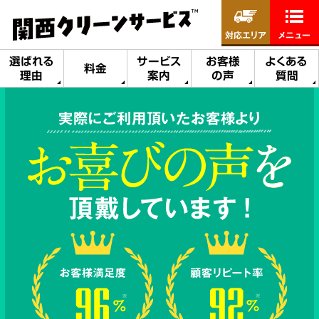
対応エリア
メニュー
選ばれる
サービス
お客様
よくある
料金
理由
案内
の声
質問
実際にご利用頂いたお客様より