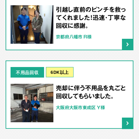
引越し直前のピンチを救っ
てくれました！迅速・丁寧な
回収に感謝。
京都府八幡市 R様
6DK以上
不用品回収
売却に伴う不用品を丸ごと
回収してもらいました。
大阪府大阪市東成区 Y様