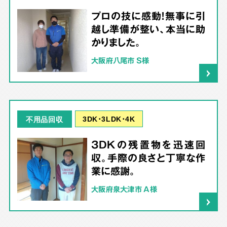
プロの技に感動！無事に引
越し準備が整い、本当に助
かりました。
大阪府八尾市 S様
3DK･3LDK･4K
不用品回収
3DKの残置物を迅速回
収。手際の良さと丁寧な作
業に感謝。
大阪府泉大津市 A様