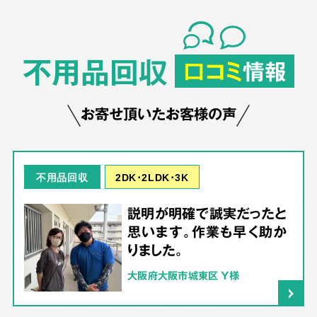
不用品回収
口コミ
情報
お寄せ頂いたお客様の声
2DK･2LDK･3K
不用品回収
説明が明確で誠実だったと
思います。作業も早く助か
りました。
大阪府大阪市城東区 Y様