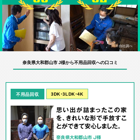
※自社調べ
奈良県大和郡山市 J様から不用品回収への口コミ
3DK･3LDK･4K
不用品回収
思い出が詰まったこの家
を、きれいな形で手放すこ
とができて安心しました。
奈良県大和郡山市 J様