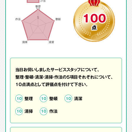
100
点
当日お伺いしましたサービススタッフについて、
整理・整頓・清潔・清掃・作法の5項目それぞれについて、
10点満点として評価点を付けて下さい。
整理
整頓
清潔
10
10
10
清掃
作法
10
10