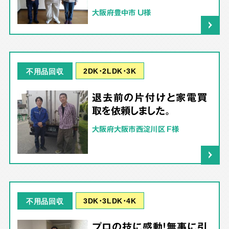
大阪府豊中市 U様
2DK･2LDK･3K
不用品回収
退去前の片付けと家電買
取を依頼しました。
大阪府大阪市西淀川区 F様
3DK･3LDK･4K
不用品回収
プロの技に感動！無事に引