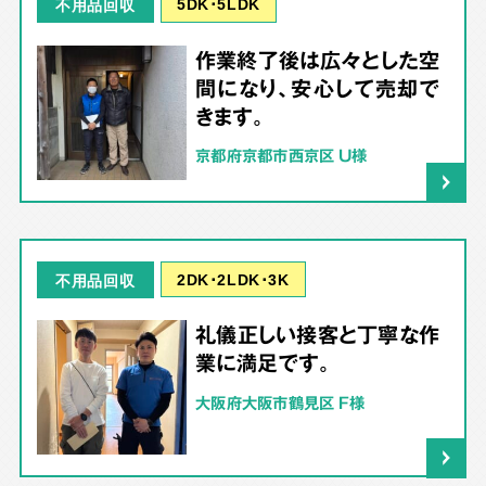
5DK･5LDK
不用品回収
作業終了後は広々とした空
間になり、安心して売却で
きます。
京都府京都市西京区 U様
2DK･2LDK･3K
不用品回収
礼儀正しい接客と丁寧な作
業に満足です。
大阪府大阪市鶴見区 F様