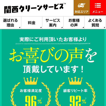
対応エリア
メニュー
選ばれる
サービス
お客様
よくある
料金
理由
案内
の声
質問
実際にご利用頂いたお客様より