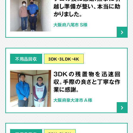
越し準備が整い、本当に助
かりました。
大阪府八尾市 S様
3DK･3LDK･4K
不用品回収
3DKの残置物を迅速回
収。手際の良さと丁寧な作
業に感謝。
大阪府泉大津市 A様