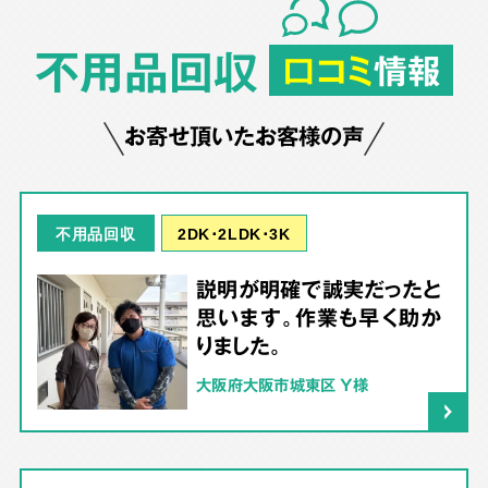
不用品回収
口コミ
情報
お寄せ頂いたお客様の声
2DK･2LDK･3K
不用品回収
説明が明確で誠実だったと
思います。作業も早く助か
りました。
大阪府大阪市城東区 Y様