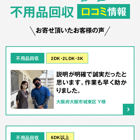
不用品回収
口コミ
情報
お寄せ頂いたお客様の声
2DK･2LDK･3K
不用品回収
説明が明確で誠実だったと
思います。作業も早く助か
りました。
大阪府大阪市城東区 Y様
6DK以上
不用品回収