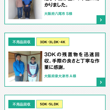
かりました。
大阪府八尾市 S様
3DK･3LDK･4K
不用品回収
3DKの残置物を迅速回
収。手際の良さと丁寧な作
業に感謝。
大阪府泉大津市 A様
5DK･5LDK
不用品回収