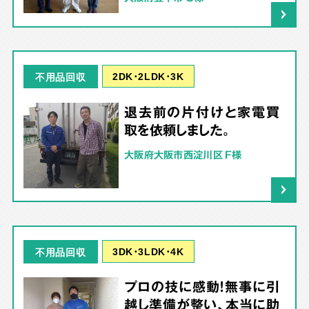
2DK･2LDK･3K
不用品回収
退去前の片付けと家電買
取を依頼しました。
大阪府大阪市西淀川区 F様
3DK･3LDK･4K
不用品回収
プロの技に感動！無事に引
越し準備が整い、本当に助