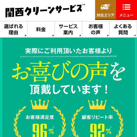
対応エリア
メニュー
選ばれる
サービス
お客様
よくある
料金
理由
案内
の声
質問
実際にご利用頂いたお客様より