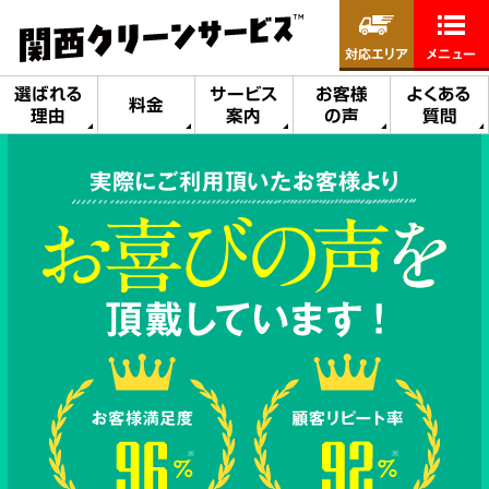
対応エリア
メニュー
選ばれる
サービス
お客様
よくある
料金
理由
案内
の声
質問
実際にご利用頂いたお客様より