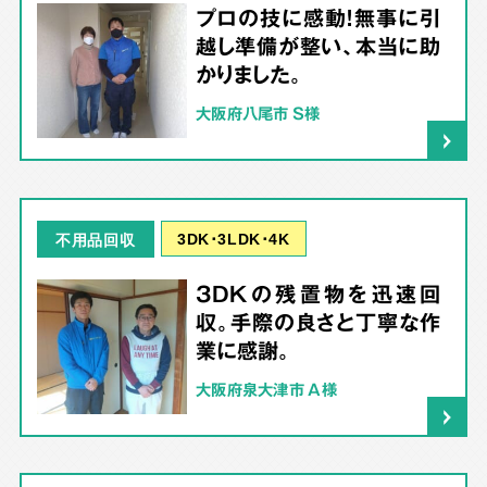
プロの技に感動！無事に引
越し準備が整い、本当に助
かりました。
大阪府八尾市 S様
3DK･3LDK･4K
不用品回収
3DKの残置物を迅速回
収。手際の良さと丁寧な作
業に感謝。
大阪府泉大津市 A様