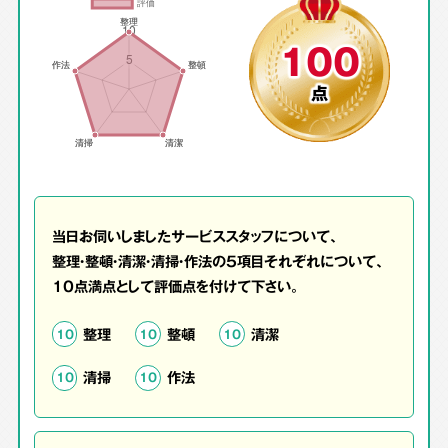
100
点
当日お伺いしましたサービススタッフについて、
整理・整頓・清潔・清掃・作法の5項目それぞれについて、
10点満点として評価点を付けて下さい。
整理
整頓
清潔
10
10
10
清掃
作法
10
10