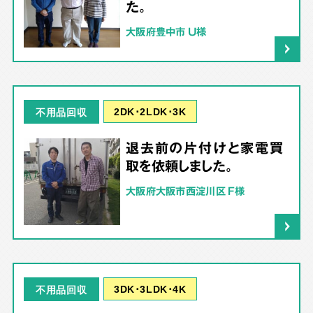
た。
大阪府豊中市 U様
2DK･2LDK･3K
不用品回収
退去前の片付けと家電買
取を依頼しました。
大阪府大阪市西淀川区 F様
3DK･3LDK･4K
不用品回収