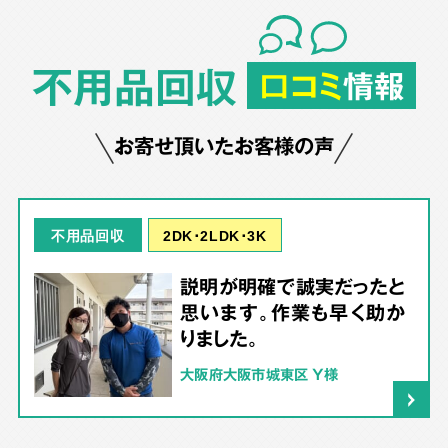
不用品回収
口コミ
情報
お寄せ頂いたお客様の声
2DK･2LDK･3K
不用品回収
説明が明確で誠実だったと
思います。作業も早く助か
りました。
大阪府大阪市城東区 Y様