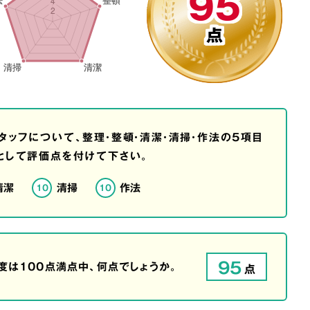
95
点
タッフについて、整理・整頓・清潔・清掃・作法の5項目
として評価点を付けて下さい。
清潔
清掃
作法
10
10
95
は100点満点中、何点でしょうか。
点