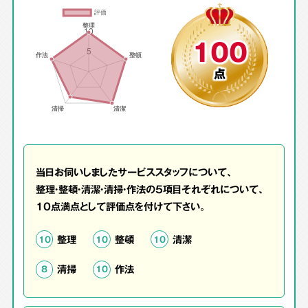
100
点
当日お伺いしましたサービススタッフについて、
整理・整頓・清潔・清掃・作法の5項目それぞれについて、
10点満点として評価点を付けて下さい。
整理
整頓
清潔
10
10
10
清掃
作法
8
10