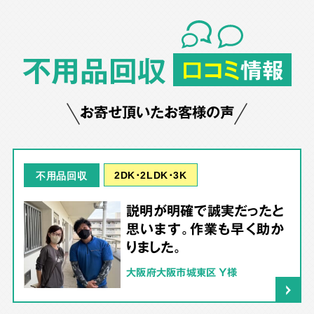
不用品回収
口コミ
情報
お寄せ頂いたお客様の声
2DK･2LDK･3K
不用品回収
説明が明確で誠実だったと
思います。作業も早く助か
りました。
大阪府大阪市城東区 Y様