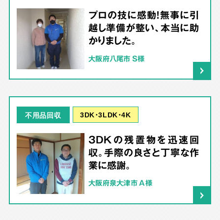
プロの技に感動！無事に引
越し準備が整い、本当に助
かりました。
大阪府八尾市 S様
3DK･3LDK･4K
不用品回収
3DKの残置物を迅速回
収。手際の良さと丁寧な作
業に感謝。
大阪府泉大津市 A様