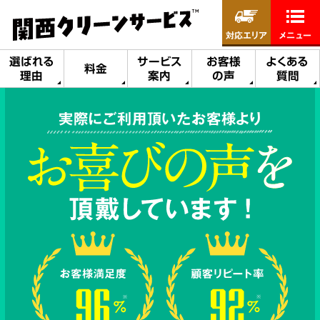
対応エリア
メニュー
選ばれる
サービス
お客様
よくある
料金
理由
案内
の声
質問
実際にご利用頂いたお客様より