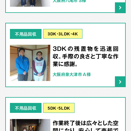
大阪府八尾市 S様
3DK･3LDK･4K
不用品回収
3DKの残置物を迅速回
収。手際の良さと丁寧な作
業に感謝。
大阪府泉大津市 A様
5DK･5LDK
不用品回収
作業終了後は広々とした空
間になり、安心して売却で