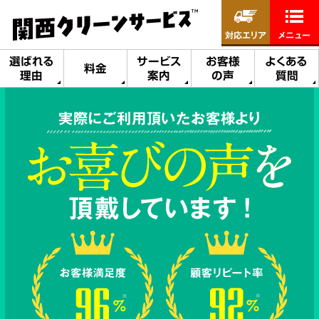
対応エリア
メニュー
選ばれる
サービス
お客様
よくある
料金
理由
案内
の声
質問
実際にご利用頂いたお客様より