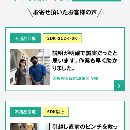
お寄せ頂いたお客様の声
2DK･2LDK･3K
不用品回収
説明が明確で誠実だったと
思います。作業も早く助か
りました。
大阪府大阪市城東区 Y様
6DK以上
不用品回収
引越し直前のピンチを救っ