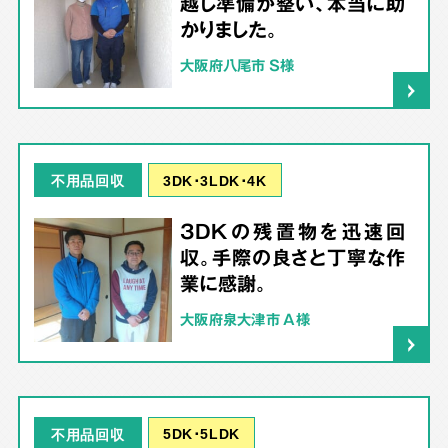
越し準備が整い、本当に助
かりました。
大阪府八尾市 S様
3DK･3LDK･4K
不用品回収
3DKの残置物を迅速回
収。手際の良さと丁寧な作
業に感謝。
大阪府泉大津市 A様
5DK･5LDK
不用品回収