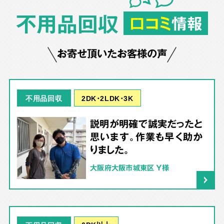
不用品回収
口コミ
情報
お寄せ頂いたお客様の声
2DK･2LDK･3K
不用品回収
説明が明確で誠実だったと
思います。作業も早く助か
りました。
大阪府大阪市城東区 Y様