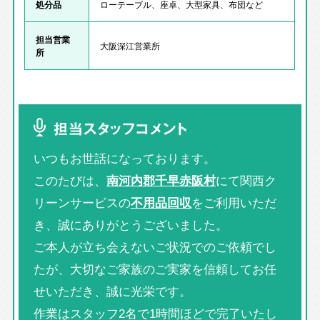
処分品
ローテーブル、座卓、大型家具、布団など
担当営業
大阪深江営業所
所
担当スタッフコメント
いつもお世話になっております。
このたびは、
南河内郡千早赤阪村
にて関西ク
リーンサービスの
不用品回収
をご利用いただ
き、誠にありがとうございました。
ご本人が立ち会えないご状況でのご依頼でし
たが、大切なご家族のご実家を信頼してお任
せいただき、誠に光栄です。
作業はスタッフ2名で1時間ほどで完了いたし