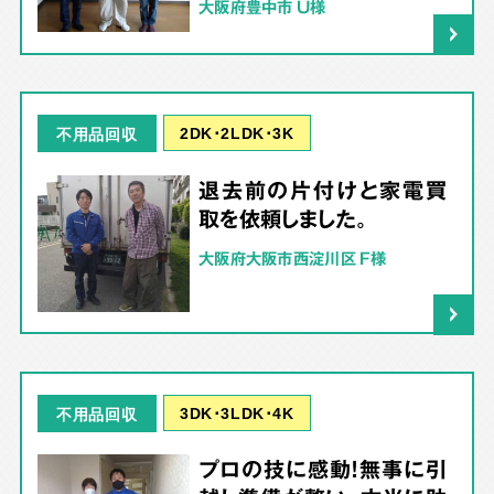
大阪府豊中市 U様
2DK･2LDK･3K
不用品回収
退去前の片付けと家電買
取を依頼しました。
大阪府大阪市西淀川区 F様
3DK･3LDK･4K
不用品回収
プロの技に感動！無事に引