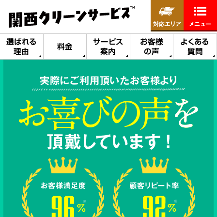
対応エリア
メニュー
選ばれる
サービス
お客様
よくある
料金
理由
案内
の声
質問
実際にご利用頂いたお客様より