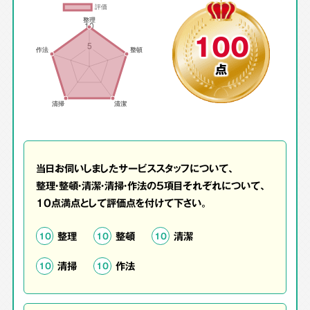
100
点
当日お伺いしましたサービススタッフについて、
整理・整頓・清潔・清掃・作法の5項目それぞれについて、
10点満点として評価点を付けて下さい。
整理
整頓
清潔
10
10
10
清掃
作法
10
10