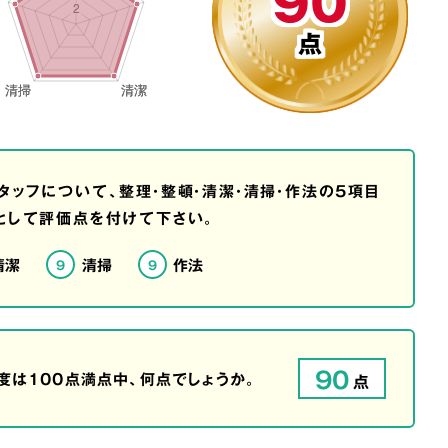
90
点
タッフについて、整理・整頓・清潔・清掃・作法の5項目
として評価点を付けて下さい。
清潔
清掃
作法
9
9
90
は100点満点中、何点でしょうか。
点