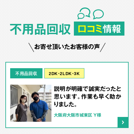
不用品回収
口コミ
情報
お寄せ頂いたお客様の声
2DK･2LDK･3K
不用品回収
説明が明確で誠実だったと
思います。作業も早く助か
りました。
大阪府大阪市城東区 Y様