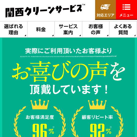
対応エリア
メニュー
選ばれる
サービス
お客様
よくある
料金
理由
案内
の声
質問
実際にご利用頂いたお客様より