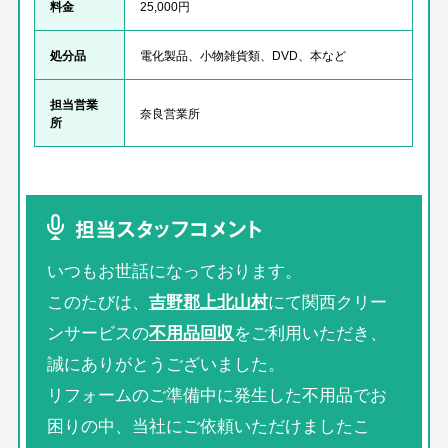
料金
25,000円
処分品
電化製品、小物雑貨類、DVD、本など
担当営業
奈良営業所
所
担当スタッフコメント
いつもお世話になっております。
このたびは、
吉野郡上北山村
にて関西クリー
ンサービスの
不用品回収
をご利用いただき、
誠にありがとうございました。
リフォームのご準備中に発生した不用品でお
困りの中、当社にご依頼いただけましたこ