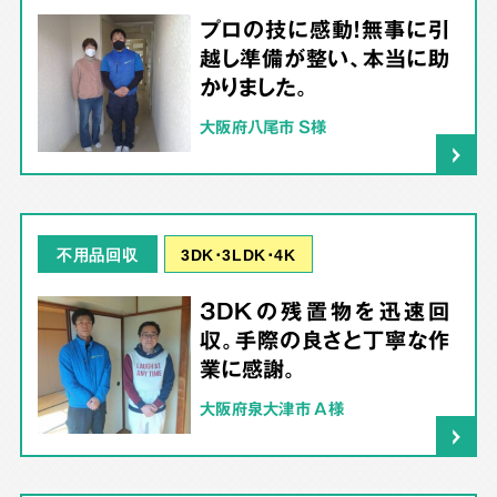
プロの技に感動！無事に引
越し準備が整い、本当に助
かりました。
大阪府八尾市 S様
3DK･3LDK･4K
不用品回収
3DKの残置物を迅速回
収。手際の良さと丁寧な作
業に感謝。
大阪府泉大津市 A様