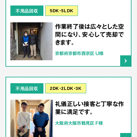
5DK･5LDK
不用品回収
作業終了後は広々とした空
間になり、安心して売却で
きます。
京都府京都市西京区 U様
2DK･2LDK･3K
不用品回収
礼儀正しい接客と丁寧な作
業に満足です。
大阪府大阪市鶴見区 F様