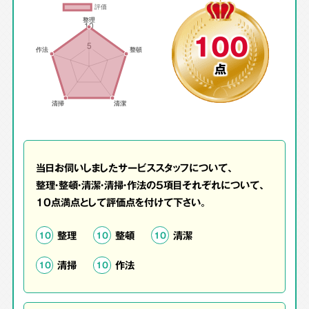
100
点
当日お伺いしましたサービススタッフについて、
整理・整頓・清潔・清掃・作法の5項目それぞれについて、
10点満点として評価点を付けて下さい。
整理
整頓
清潔
10
10
10
清掃
作法
10
10