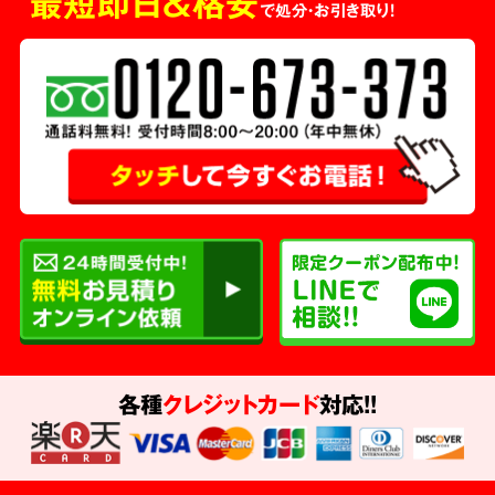
最短即日＆格安
で処分・お引き取り！
各種
クレジットカード
対応!!