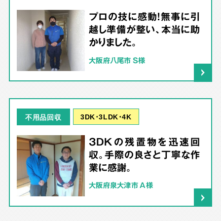
プロの技に感動！無事に引
越し準備が整い、本当に助
かりました。
大阪府八尾市 S様
3DK･3LDK･4K
不用品回収
3DKの残置物を迅速回
収。手際の良さと丁寧な作
業に感謝。
大阪府泉大津市 A様