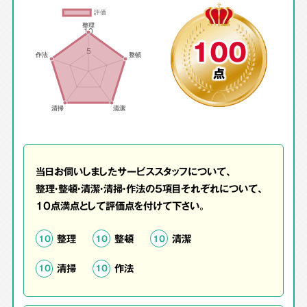
100
点
当日お伺いしましたサービススタッフについて、
整理・整頓・清潔・清掃・作法の5項目それぞれについて、
10点満点として評価点を付けて下さい。
整理
整頓
清潔
10
10
10
清掃
作法
10
10