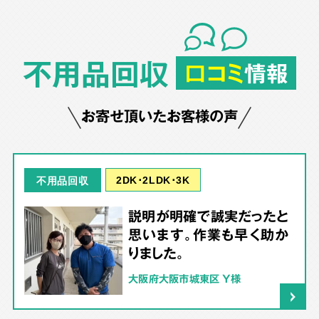
不用品回収
口コミ
情報
お寄せ頂いたお客様の声
2DK･2LDK･3K
不用品回収
説明が明確で誠実だったと
思います。作業も早く助か
りました。
大阪府大阪市城東区 Y様