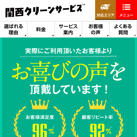
対応エリア
メニュー
選ばれる
サービス
お客様
よくある
料金
理由
案内
の声
質問
実際にご利用頂いたお客様より