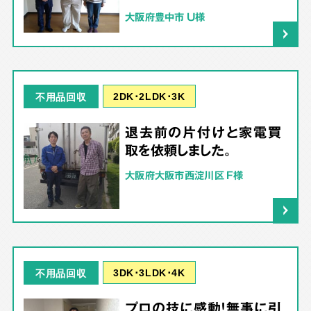
大阪府豊中市 U様
2DK･2LDK･3K
不用品回収
退去前の片付けと家電買
取を依頼しました。
大阪府大阪市西淀川区 F様
3DK･3LDK･4K
不用品回収
プロの技に感動！無事に引