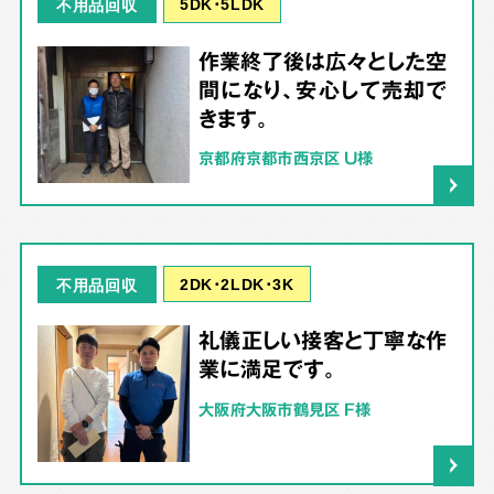
5DK･5LDK
不用品回収
作業終了後は広々とした空
間になり、安心して売却で
きます。
京都府京都市西京区 U様
2DK･2LDK･3K
不用品回収
礼儀正しい接客と丁寧な作
業に満足です。
大阪府大阪市鶴見区 F様