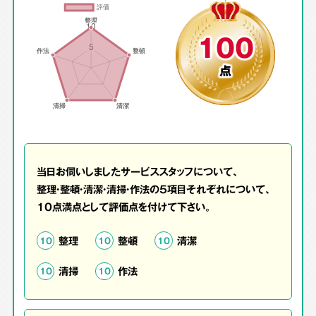
100
点
当日お伺いしましたサービススタッフについて、
整理・整頓・清潔・清掃・作法の5項目それぞれについて、
10点満点として評価点を付けて下さい。
整理
整頓
清潔
10
10
10
清掃
作法
10
10