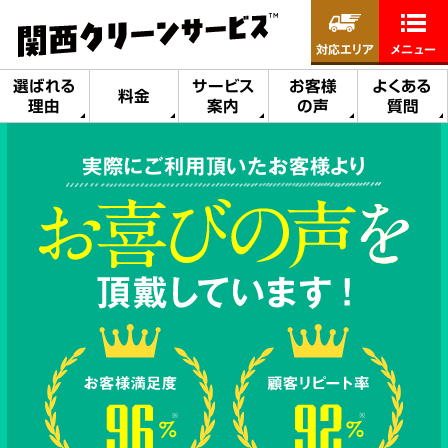
対応エリア
メニュー
選ばれる
サービス
お客様
よくある
料金
理由
案内
の声
質問
実際にご利用頂いたお客様より