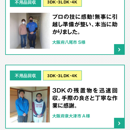
3DK･3LDK･4K
不用品回収
プロの技に感動！無事に引
越し準備が整い、本当に助
かりました。
大阪府八尾市 S様
3DK･3LDK･4K
不用品回収
3DKの残置物を迅速回
収。手際の良さと丁寧な作
業に感謝。
大阪府泉大津市 A様