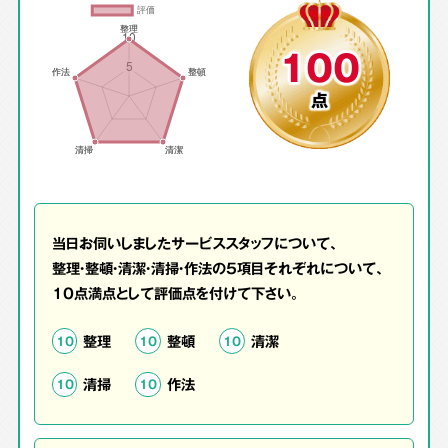
100
点
当日お伺いしましたサービススタッフについて、
整理・整頓・清潔・清掃・作法の5項目それぞれについて、
10点満点として評価点を付けて下さい。
整理
整頓
清潔
10
10
10
清掃
作法
10
10