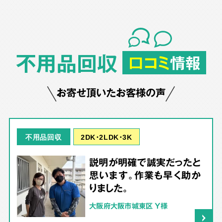
不用品回収
口コミ
情報
お寄せ頂いたお客様の声
2DK･2LDK･3K
不用品回収
説明が明確で誠実だったと
思います。作業も早く助か
りました。
大阪府大阪市城東区 Y様