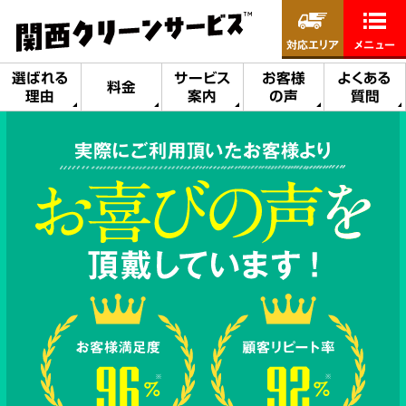
対応エリア
メニュー
選ばれる
サービス
お客様
よくある
料金
理由
案内
の声
質問
実際にご利用頂いたお客様より