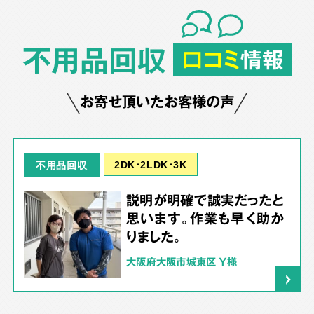
不用品回収
口コミ
情報
お寄せ頂いたお客様の声
2DK･2LDK･3K
不用品回収
説明が明確で誠実だったと
思います。作業も早く助か
りました。
大阪府大阪市城東区 Y様