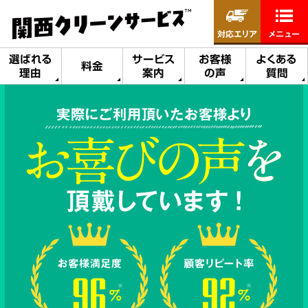
対応エリア
メニュー
選ばれる
サービス
お客様
よくある
料金
理由
案内
の声
質問
実際にご利用頂いたお客様より