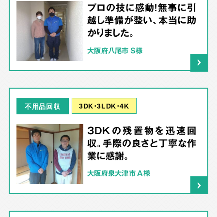
プロの技に感動！無事に引
越し準備が整い、本当に助
かりました。
大阪府八尾市 S様
3DK･3LDK･4K
不用品回収
3DKの残置物を迅速回
収。手際の良さと丁寧な作
業に感謝。
大阪府泉大津市 A様