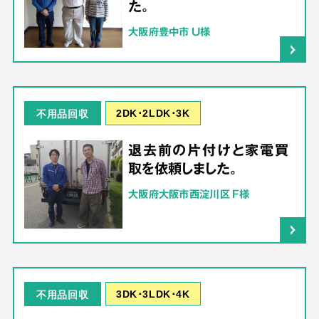
た。
大阪府豊中市 U様
2DK･2LDK･3K
不用品回収
退去前の片付けと家電買
取を依頼しました。
大阪府大阪市西淀川区 F様
3DK･3LDK･4K
不用品回収