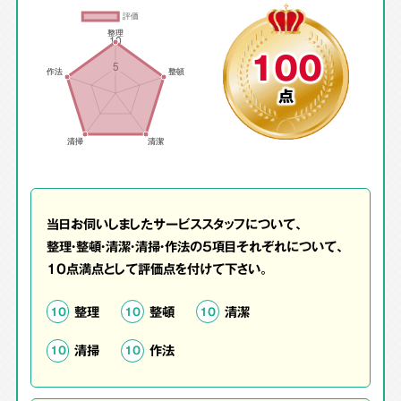
100
点
当日お伺いしましたサービススタッフについて、
整理・整頓・清潔・清掃・作法の5項目それぞれについて、
10点満点として評価点を付けて下さい。
整理
整頓
清潔
10
10
10
清掃
作法
10
10