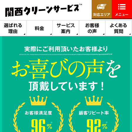
対応エリア
メニュー
選ばれる
サービス
お客様
よくある
料金
理由
案内
の声
質問
実際にご利用頂いたお客様より