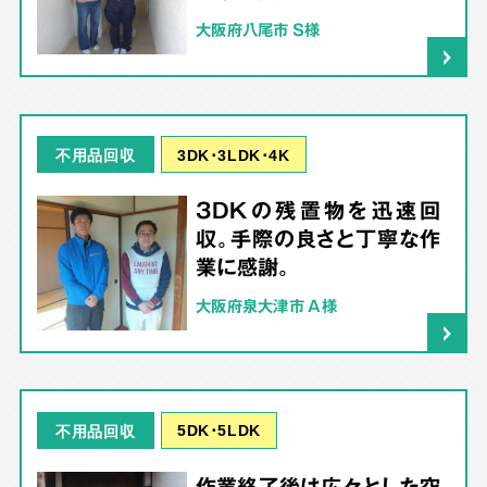
大阪府八尾市 S様
3DK･3LDK･4K
不用品回収
3DKの残置物を迅速回
収。手際の良さと丁寧な作
業に感謝。
大阪府泉大津市 A様
5DK･5LDK
不用品回収
作業終了後は広々とした空