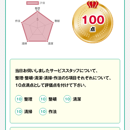
100
点
当日お伺いしましたサービススタッフについて、
整理・整頓・清潔・清掃・作法の5項目それぞれについて、
10点満点として評価点を付けて下さい。
整理
整頓
清潔
10
10
10
清掃
作法
10
10