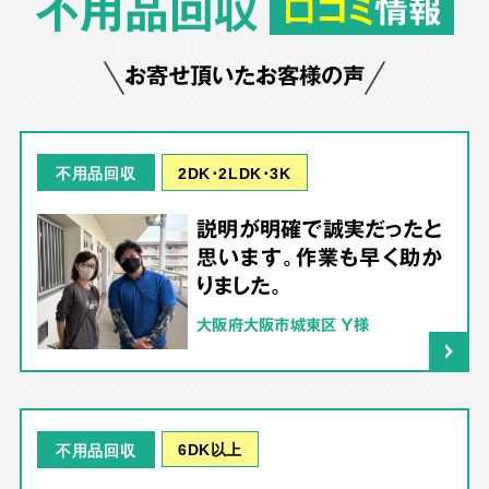
不用品回収
口コミ
情報
お寄せ頂いたお客様の声
2DK･2LDK･3K
不用品回収
説明が明確で誠実だったと
思います。作業も早く助か
りました。
大阪府大阪市城東区 Y様
6DK以上
不用品回収