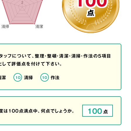
100
点
タッフについて、整理・整頓・清潔・清掃・作法の5項目
として評価点を付けて下さい。
清潔
清掃
作法
10
10
100
は100点満点中、何点でしょうか。
点