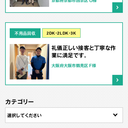
京都府京都市西京区 U様
2DK･2LDK･3K
不用品回収
礼儀正しい接客と丁寧な作
業に満足です。
大阪府大阪市鶴見区 F様
カテゴリー