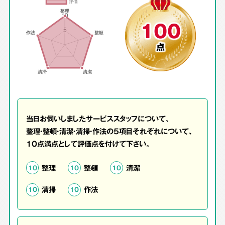
100
点
当日お伺いしましたサービススタッフについて、
整理・整頓・清潔・清掃・作法の5項目それぞれについて、
10点満点として評価点を付けて下さい。
整理
整頓
清潔
10
10
10
清掃
作法
10
10