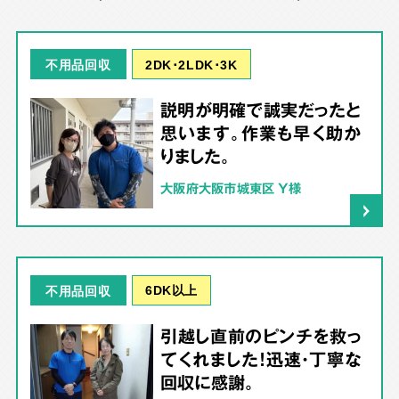
2DK･2LDK･3K
不用品回収
説明が明確で誠実だったと
思います。作業も早く助か
りました。
大阪府大阪市城東区 Y様
6DK以上
不用品回収
引越し直前のピンチを救っ
てくれました！迅速・丁寧な
回収に感謝。