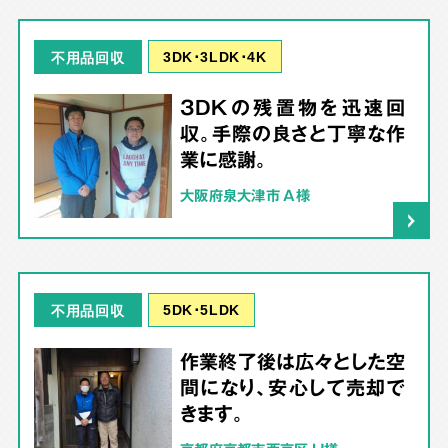
3DK･3LDK･4K
不用品回収
3DKの残置物を迅速回
収。手際の良さと丁寧な作
業に感謝。
大阪府泉大津市 A様
5DK･5LDK
不用品回収
作業終了後は広々とした空
間になり、安心して売却で
きます。