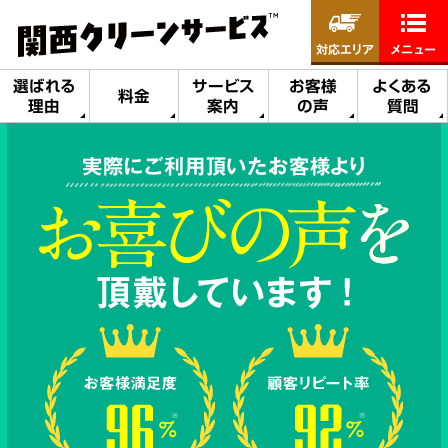
対応エリア
メニュー
選ばれる
サービス
お客様
よくある
料金
理由
案内
の声
質問
実際にご利用頂いたお客様より