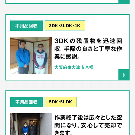
3DK･3LDK･4K
不用品回収
3DKの残置物を迅速回
収。手際の良さと丁寧な作
業に感謝。
大阪府泉大津市 A様
5DK･5LDK
不用品回収
作業終了後は広々とした空
間になり、安心して売却で
きます。