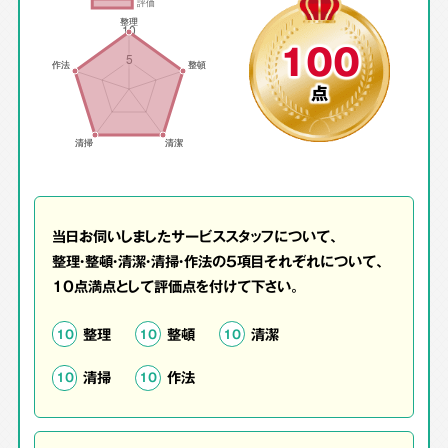
100
点
当日お伺いしましたサービススタッフについて、
整理・整頓・清潔・清掃・作法の5項目それぞれについて、
10点満点として評価点を付けて下さい。
整理
整頓
清潔
10
10
10
清掃
作法
10
10