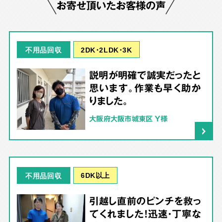
お寄せ頂いたお客様の声
2DK･2LDK･3K
不用品回収
説明が明確で誠実だったと
思います。作業も早く助か
りました。
大阪府大阪市城東区 Y様
6DK以上
不用品回収
引越し直前のピンチを救っ
てくれました！迅速・丁寧な