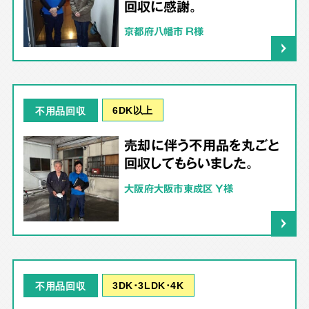
回収に感謝。
京都府八幡市 R様
6DK以上
不用品回収
売却に伴う不用品を丸ごと
回収してもらいました。
大阪府大阪市東成区 Y様
3DK･3LDK･4K
不用品回収