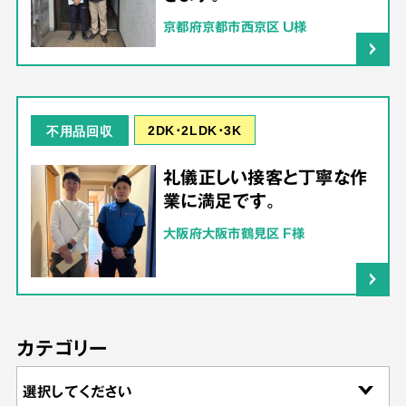
京都府京都市西京区 U様
2DK･2LDK･3K
不用品回収
礼儀正しい接客と丁寧な作
業に満足です。
大阪府大阪市鶴見区 F様
カテゴリー