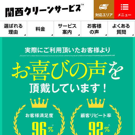
対応エリア
メニュー
選ばれる
サービス
お客様
よくある
料金
理由
案内
の声
質問
実際にご利用頂いたお客様より