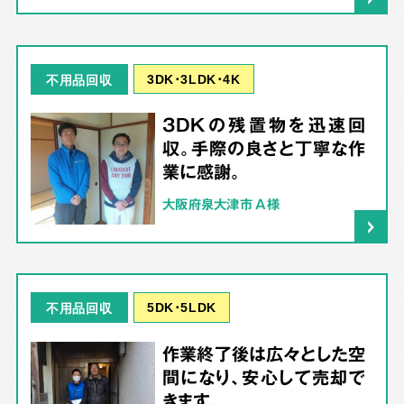
3DK･3LDK･4K
不用品回収
3DKの残置物を迅速回
収。手際の良さと丁寧な作
業に感謝。
大阪府泉大津市 A様
5DK･5LDK
不用品回収
作業終了後は広々とした空
間になり、安心して売却で
きます。