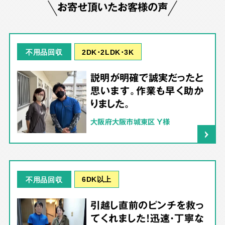
お寄せ頂いたお客様の声
2DK･2LDK･3K
不用品回収
説明が明確で誠実だったと
思います。作業も早く助か
りました。
大阪府大阪市城東区 Y様
6DK以上
不用品回収
引越し直前のピンチを救っ
てくれました！迅速・丁寧な